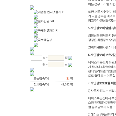
하는 경우 이러한 사항
또한, 이용자 본인이 
대법원 인터넷등기소
가 있을 경우는 예외로
광고주가 관심을 갖는 
전자민원 G4C
5. 개인정보의 열람. 정
국세청 홈페이지
회원님은 언제든지 등록
국토해양부
정정은 회원정보 수정관
그밖의 불만사항이나 건
6. 개인정보의 보유기
㎡ =
평
에이스부동산의 회원으
평 =
㎡
게 됩니다. 다만 에이
전에 알려드린 개인정보
로도 열람 또는 이용할
오늘접속자 |
명
21
7. 개인정보보호를 위한
전체접속자 |
명
41,302
1) 사용자 정보는 비
에이스부동산에서 특정
스와 관련없이 개인의 
할 경우 암호가 자동으
2) 에이스부동산의 각