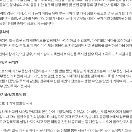
들의 민형사상의 처리 등을 위한 경우와 실명 확인 및 본인 증명 등의 경우에만 사용되게 됩니다.
허락한 경우이거나, 상거래 등의 이행을 위해 부득이하게 몇 가지 정보가 필요한 경우, 관계법에 
 합니다. 또한, 광고주를 위해 개인정보가 사용되는데 이 경우도 개인의 구체적인 정보(회원정보
유형에 대한 총체적 정보만 제공됩니다.
정,삭제
되어 있는 회원님의 개인정보를 열람하거나 정정하실 수 있으며, 아이디(ID) 삭제를 요청하실 수
리에서 하실 수 있으며, 아이디 삭제는 회원정보 환경설정에서 회원탈퇴를 클릭하신 다음 정해
의사항이 있으신 경우, 서비스상의 고객센터로 의견을 주시면 접수 즉시 조치하고 처리결과를
간 및 이용기간
로서 에이스부동산가 제공하는 서비스를 받는 동안 회원님의 개인정보는 에이스부동산에서 계
스부동산의 회원이 자신의 개인정보 열람, 정정 및 삭제\'에서 설명한 절차에 따라 ID를 삭제하거
를 제공받은 목적이 달성된 경우에 수집된 개인의 정보는 재생할 수 없는 방법에 의하여 하드
 수 없도록 처리됩니다.
 기술 및 제도 방침
밀번호에 의해 보호됩니다.
하게 허락한 시스템관리자와 본인만이 수정/삭제할 수 있습니다. 비밀번호를 제3자에게 알려주
정보나 ID 비밀번호를 전화상이나 E-mail상으로 먼저 요구하지 않습니다. 공공장소에서 컴퓨터
로 저장되도록 설정하지 마시고 모든 작업을 완전히 종료하는 등 개인정보 보호에 필요한 조치
 사이트에 있는 게시판이나 e-mail, 서비스되는 정보를 통해 사용자가 의도적이든 의도적이지 