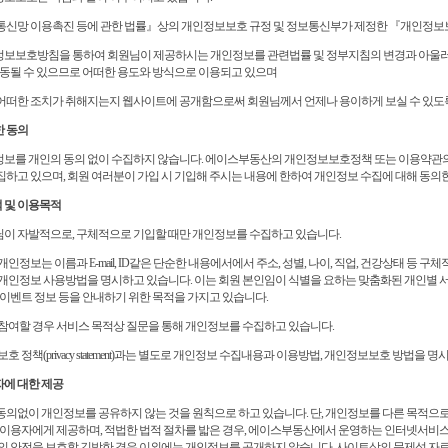
통신망 이용촉진 등에 관한 법률』상의 개인정보보호 규정 및 정보통신부가 제정한 『개인정보
보보호방침을 통하여 회원님이 제공하시는 개인정보를 관련법률 및 정부지침의 변경과 아울러
변동될 수 있으므로 어떠한 용도와 방식으로 이용되고 있으며
어떠한 조치가 취해지는지 웹사이트에 공개함으로써 회원님께서 언제나 용이하게 보실 수 있도
한 동의
보를 개인의 동의 없이 수집하지 않습니다. 에이스부동산의 개인정보보호정책 또는 이용약관의
하고 있으며, 회원 여러분이 가입 시 기입해 주시는 내용에 한하여 개인정보 수집에 대해 동의한
적 및 이용목적
이 자발적으로, 구체적으로 기입할 때만 개인정보를 수집하고 있습니다.
인정보는 이름과 E-mail, ID같은 단순한 내용에서에서 주소, 성별, 나이, 직업, 건강상태 등 구
개인정보 사용방법을 명시하고 있습니다. 이는 회원 본인임이 식별을 요하는 맞춤화된 개인별 서
,이벤트 정보 등을 안내하기 위한 목적을 가지고 있습니다.
참여할 경우 서비스 목적상 질문을 통해 개인정보를 수집하고 있습니다.
호 정책(privacy statement)과는 별도로 개인정보 수집내용과 이용방법, 개인정보보호 방법을 
3자에 대한 제공
의없이 개인정보를 공유하지 않는 것을 원칙으로 하고 있습니다. 단, 개인정보를 다른 목적으로
 이용자에게 제공하며, 적법한 법적 절차를 밟은 경우, 에이스부동산에서 운영하는 인터넷서비
의 안전을 보호할 긴박한 경우 이외에는 개인정보를 공개하지 않습니다. 사이트상의 문제성 자료