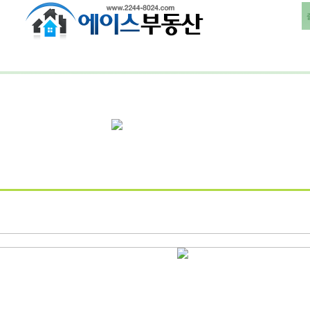
부동산뉴스
매도및매수의뢰
커뮤니티