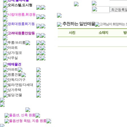
전세,월세매물
오피스텔,도시형
시립대원룸,휘경동
추천하는 일반매물
경희대원룸회기동
고객님이 희망하는 
사진
소재지
방
고려대원룸안암동
투룸/쓰리룸
아파트
상가/점포
사무실
매매물건
아파트
원룸건물
단독/다가구
빌라/연립/다세대
상가주택
빌딩/건물
풀옵션, 신축 원룸
풀옵션형 옥탑, 지층 원룸