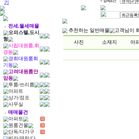
기
전세,월세매물
추천하는 일반매물
고객님이 
오피스텔,도시
형
사진
소재지
아
시립대원룸,휘
경동
경희대원룸회
기동
고려대원룸안
암동
투룸/쓰리룸
아파트
상가/점포
사무실
매매물건
아파트
원룸건물
단독/다가구
빌라/연립/다