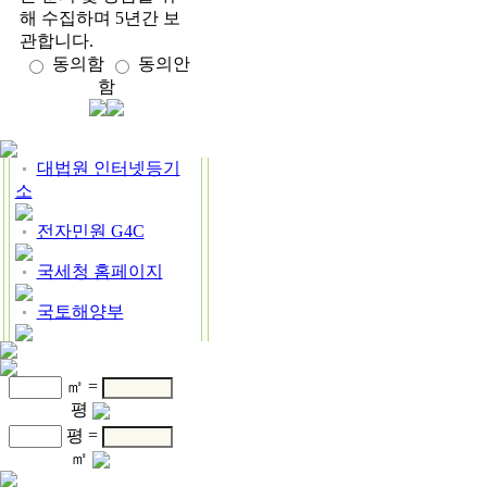
해 수집하며 5년간 보
관합니다.
동의함
동의안
함
대법원 인터넷등기
소
전자민원 G4C
국세청 홈페이지
국토해양부
㎡ =
평
평 =
㎡