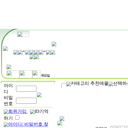
MY관심매물
매물정보
부동산
카테고리 추천매물
선택하
아이
디
비밀
번호
회원가입
ID기억
하기
아이디/ 비밀번호 찾