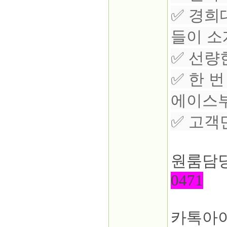
✅ 경희대
들이 소
✅ 선량
✅ 한 
에이스부
✅ 고객
원룸담당
0471
카톡아이