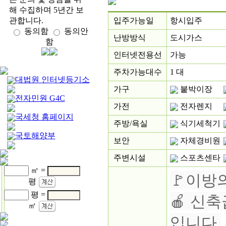
해 수집하며 5년간 보
관합니다.
입주가능일
항시입주
동의함
동의안
난방방식
도시가스
함
인터넷전용선
가능
주차가능대수
1 대
대법원 인터넷등기소
가구
붙박이장
전자민원 G4C
가전
전자렌지
국세청 홈페이지
주방/욕실
식기세척기
국토해양부
보안
자체경비원
주변시설
스포츠센타
㎡ =
🚩이방
평
평 =
🍎 신
㎡
입니다.