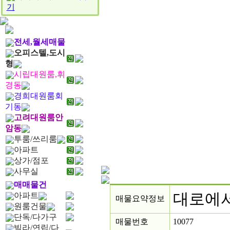
기
전세,월세매물
오피스텔,도시
형
시립대원룸,휘
경동
경희대원룸회
기동
고려대원룸안
암동
투룸/쓰리룸
아파트
상가/점포
사무실
매매물건
대로에
아파트
매물요약정보
원룸건물
단독/다가구
매물번호
10077
빌라/연립/다