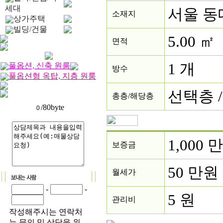
세대
서울 동
소재지
상가주택
빌딩/건물
5.00 ㎡
면적
1 개
풀옵션, 신축 원룸
방수
풀옵션형 옥탑, 지층 원룸
선택층 /
총층/해당층
/80byte
1,000 
보증금
50 만원
월세가
-
-
5 원
관리비
작성해주시는 연락처
는 문의 및 상담을 위