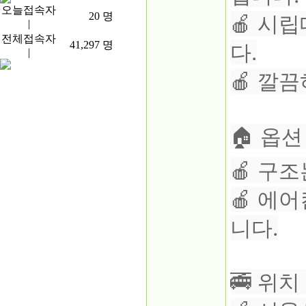
오늘접속자
20
명
🍎 시
|
전체접속자
41,297
명
다.
|
🍎 깔
🏠 옵션
🍎 구
🍎 에어
니다.
🚎 위치