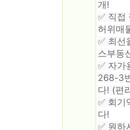
개!
✅ 직접
허위매물
✅ 최선
스부동산
✅ 자가
268-
다! (
✅ 회기
다!
✅ 원하