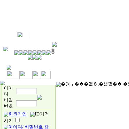
MY관심매물
매물정보
부동산
�쒕┰���먮８,�섍꼍�� �
아이
디
비밀
번호
회원가입
ID기억
하기
아이디/ 비밀번호 찾