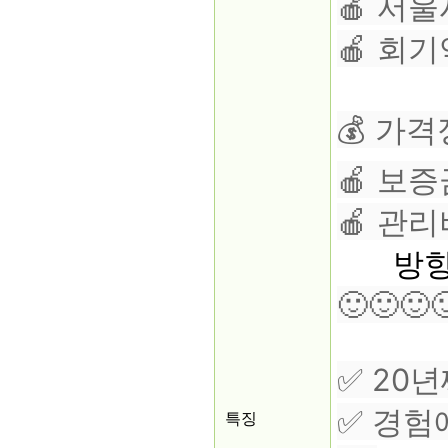
🍎 서
🍎 회
💰 가격
🍎 보증
🍎 관리
방향은
🙂🙂🙂
✅ 20
✅ 경험
특징