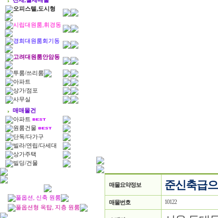
전세,월세매물
오피스텔,도시형
시립대원룸,휘경동
경희대원룸회기동
고려대원룸안암동
투룸/쓰리룸
아파트
상가/점포
사무실
매매물건
아파트
원룸건물
단독/다가구
빌라/연립/다세대
상가주택
빌딩/건물
준신축급으
매물요약정보
풀옵션, 신축 원룸
10122
매물번호
풀옵션형 옥탑, 지층 원룸