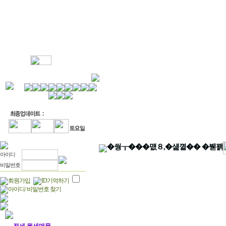
MY관심매물
매물정보
부동산뉴
�쒕┰���먮８,�섍꼍�� �붿꽭
아이디
비밀번호
회원가입
ID기억하기
아이디/ 비밀번호 찾기