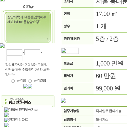
서울 동대
소재지
/80byte
17.00 ㎡
면적
1 개
방수
5층 / 2층
총층/해당층
-
-
1,000 만원
보증금
작성해주시는 연락처는 문의 및
상담을 위해 수집하며 5년간 보관
60 만원
합니다.
월세가
동의함
동의안함
99,000 원
관리비
대법원 인터넷등기소
입주가능일
즉시입주 협의가능
난방방식
도시가스
전자민원 G4C