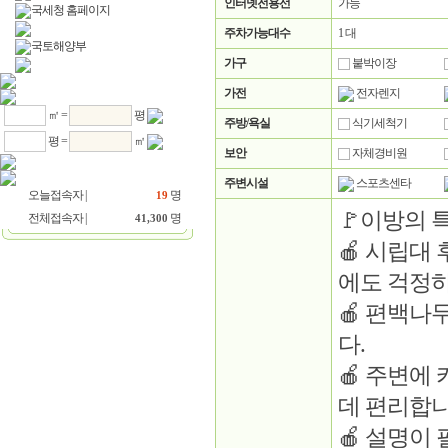
인터넷전용선
가능
국세청 홈페이지
주차가능대수
1 대
국토해양부
가구
붙박이장
가전
전자렌지
㎡ =
평
주방/욕실
식기세척기
평 =
㎡
보안
자체경비원
주변시설
스포츠센타
오늘접속자 |
명
19
🚩이방의 특
전체접속자 |
명
41,300
🍎 시립대
에도 걱정하
🍎 편백나
다.
🍎 주변에
데 편리합니
🍎 설명이