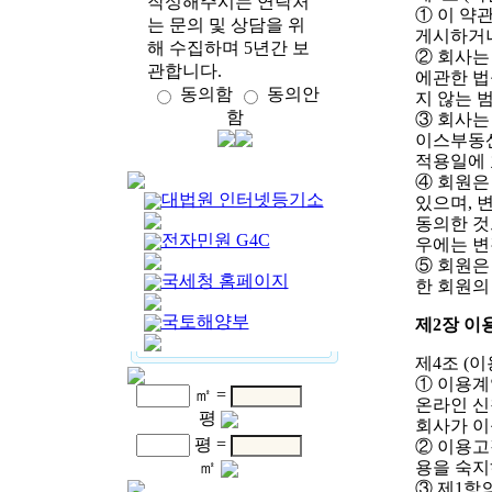
작성해주시는 연락처
① 이 약관
는 문의 및 상담을 위
게시하거나
해 수집하며 5년간 보
② 회사는
관합니다.
에관한 법
동의함
동의안
지 않는 
함
③ 회사는
이스부동산
적용일에 
④ 회원은
대법원 인터넷등기소
있으며, 
동의한 것
전자민원 G4C
우에는 변
⑤ 회원은
국세청 홈페이지
한 회원의
국토해양부
제2장 이
제4조 (
① 이용계
㎡ =
온라인 신
평
회사가 이
평 =
② 이용고
㎡
용을 숙지
③ 제1항