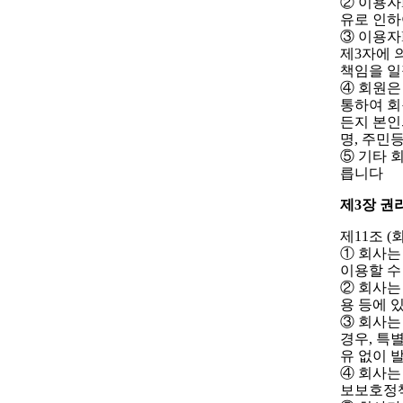
② 이용자
유로 인하
③ 이용자
제3자에 
책임을 일
④ 회원은
통하여 회
든지 본인
명, 주민
⑤ 기타 
릅니다
제3장 권
제11조 (
① 회사는
이용할 수
② 회사는
용 등에 
③ 회사는
경우, 특
유 없이 
④ 회사는
보보호정책