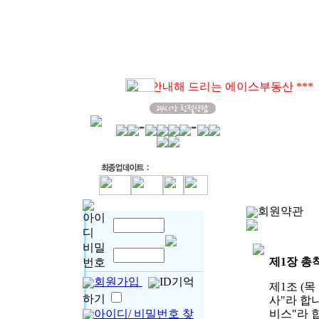
MY관심매물
매물정보
회원약관
아이
디
비밀
제1장 총
번호
회원가입
ID기억
제1조 (
하기
사"라 합
아이디/ 비밀번호 찾
비스"라 