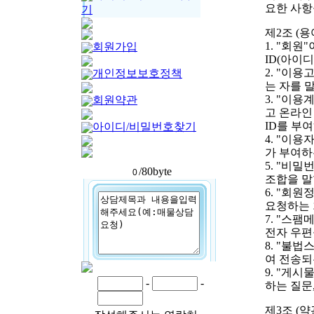
요한 사항
기
제2조 (
1. "회
회원가입
ID(아이
2. "이
개인정보보호정책
는 자를 
3. "이
회원약관
고 온라인
ID를 부
아이디/비밀번호찾기
4. "이
가 부여하
5. "비
/80byte
조합을 말
6. "회
요청하는 
7. "스
전자 우편
8. "불
여 전송되
9. "게
-
-
하는 질문,
제3조 (약