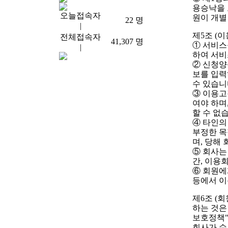
용승낙을 
오늘접속자
원이 개별
22
명
|
제5조 (
전체접속자
41,307
명
① 서비스
|
하여 서비
② 신청양
보를 입력
수 있습니
③ 이용고
여야 하며
할 수 없
④ 타인의
부정한 목
며, 당해
⑤ 회사는
간, 이용
⑥ 회원에
등에서 이
제6조 (
하는 것은
보호정책"
회사가 수